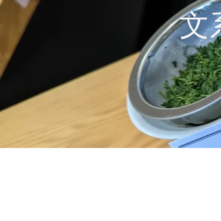
コ
文
ン
テ
ン
ツ
へ
ス
キ
ッ
プ