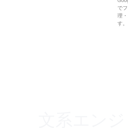
Go
でフ
理・
す。
文系エンジ